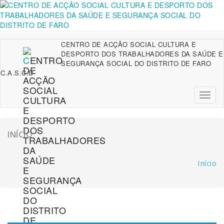
Saltar
para
o
conteúdo
CENTRO DE ACÇÃO SOCIAL CULTURA E
DESPORTO DOS TRABALHADORES DA SAÚDE E
SEGURANÇA SOCIAL DO DISTRITO DE FARO
C.A.S.C.D
Altern
a
naveg
INÍCIO
Início